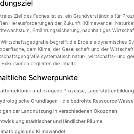
ldungsziel
trales Ziel des Faches ist es, ein Grundverständnis für Pr
ßen Herausforderungen der Zukunft (Klimawandel, Naturka
dtewachstum, Ernährungssicherung, nachhaltiges Wirtsch
 Wirtschaftsgeografie begreift die Erde als dynamisches S
oberfläche, dem Klima, der Gesellschaft und der Wirtschaft
tschaftsgeografie systematisch natur-, wirtschafts- und ge
 Exkursionen begleiten die Inhalte.
haltliche Schwerpunkte
lattentektonik und exogene Prozesse, Lagerstättenbildung
ydrologische Grundlagen – die bedrohte Ressource Wasse
olgen der Landnutzung in verschiedenen Ökozonen
ntwicklung städtischer und ländlicher Räume
limatologie und Klimawandel