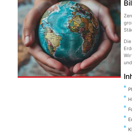
Bi
Zen
gro
Stä
Die
Erd
Wir
und
In
P
H
F
E
K