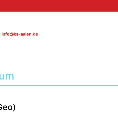
info@ks-aalen.de
ium
Geo)