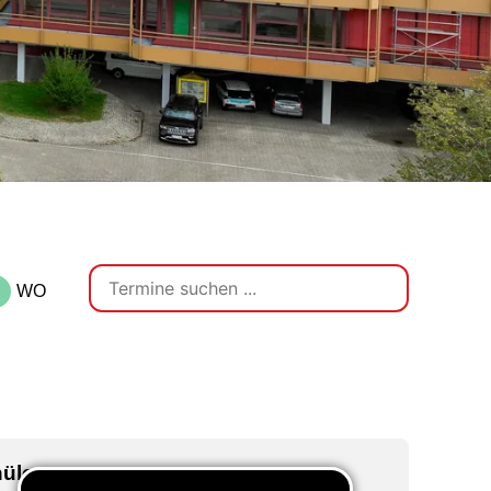
WO
üler