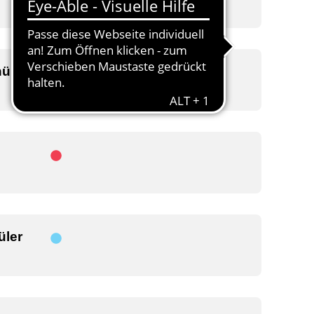
üler
üler